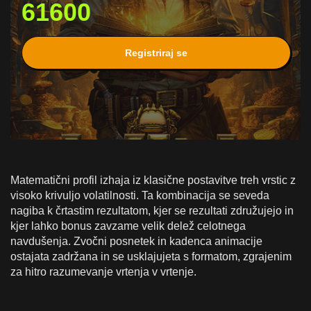
61600
Registriraj se
Matematični profil izhaja iz klasične postavitve treh vrstic z
visoko krivuljo volatilnosti. Ta kombinacija se seveda
nagiba k črtastim rezultatom, kjer se rezultati združujejo in
kjer lahko bonus zavzame velik delež celotnega
navdušenja. Zvočni posnetek in kadenca animacije
ostajata zadržana in se usklajujeta s formatom, zgrajenim
za hitro razumevanje vrtenja v vrtenje.