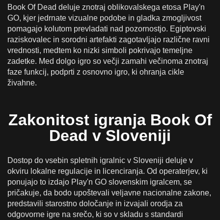
Book Of Dead deluje znotraj oblikovalskega etosa Play'n
GO, kjer jedrnate vizualne podobe in gladka zmogljivost
pomagajo kolutom prevladati nad pozornostjo. Egiptovski
raziskovalec in sorodni artefakti zagotavljajo različne ravni
vrednosti, medtem ko nizki simboli pokrivajo temeljne
zadetke. Med dolgo igro so večji zamahi večinoma znotraj
faze funkcij, podprti z osnovno igro, ki ohranja cikle
živahne.
Zakonitost igranja Book Of
Dead v Sloveniji
Dostop do vsebin spletnih igralnic v Sloveniji deluje v
okviru lokalne regulacije in licenciranja. Od operaterjev, ki
ponujajo to izdajo Play'n GO slovenskim igralcem, se
pričakuje, da bodo upoštevali veljavne nacionalne zakone,
predstavili starostno določanje in izvajali orodja za
odgovorne igre na srečo, ki so v skladu s standardi