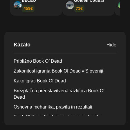
BECEQ
Golden Cougar
M
459€
71€
Kazalo
Hide
Približno Book Of Dead
Zakonitost igranja Book Of Dead v Sloveniji
Kako igrati Book Of Dead
Brezplačna predstavitvena različica Book Of
Dead
Osnovna mehanika, pravila in rezultati
Book Of Dead Funkcije in bonus mehanika
Book Of Dead RTP, volatilnost in potencial