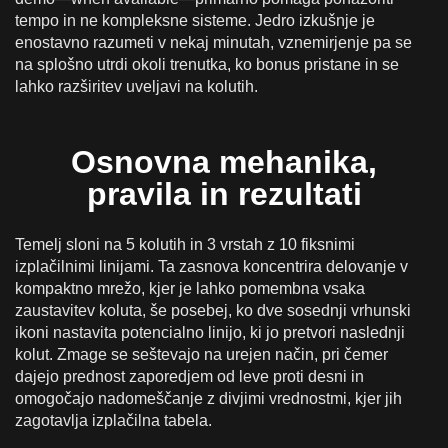
tempo in ne kompleksne sisteme. Jedro izkušnje je
enostavno razumeti v nekaj minutah, vznemirjenje pa se
na splošno utrdi okoli trenutka, ko bonus pristane in se
lahko razširitev uveljavi na kolutih.
Osnovna mehanika,
pravila in rezultati
Temelj sloni na 5 kolutih in 3 vrstah z 10 fiksnimi
izplačilnimi linijami. Ta zasnova koncentrira delovanje v
kompaktno mrežo, kjer je lahko pomembna vsaka
zaustavitev koluta, še posebej, ko dve sosednji vrhunski
ikoni nastavita potencialno linijo, ki jo pretvori naslednji
kolut. Zmage se seštevajo na urejen način, pri čemer
dajejo prednost zaporedjem od leve proti desni in
omogočajo nadomeščanje z divjimi vrednostmi, kjer jih
zagotavlja izplačilna tabela.