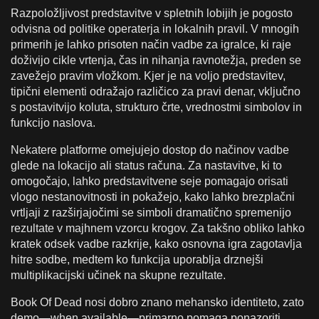
Razpoložljivost predstavitve v spletnih lobijih je pogosto
odvisna od politike operaterja in lokalnih pravil. V mnogih
primerih je lahko prisoten način vadbe za igralce, ki raje
doživijo cikle vrtenja, čas in nihanja ravnotežja, preden se
zavežejo pravim vložkom. Kjer je na voljo predstavitev,
tipični elementi odražajo različico za pravi denar, vključno
s postavitvijo koluta, strukturo črte, vrednostmi simbolov in
funkcijo naslova.
Nekatere platforme omejujejo dostop do načinov vadbe
glede na lokacijo ali status računa. Za nastavitve, ki to
omogočajo, lahko predstavitvene seje pomagajo orisati
vlogo nestanovitnosti in pokažejo, kako lahko brezplačni
vrtljaji z razširjajočimi se simboli dramatično spremenijo
rezultate v majhnem vzorcu krogov. Za takšno obliko lahko
kratek odsek vadbe razkrije, kako osnovna igra zagotavlja
hitre sodbe, medtem ko funkcija uporablja drznejši
multiplikacijski učinek na skupne rezultate.
Book Of Dead nosi dobro znano mehansko identiteto, zato
demo—when available—primarno pomaga ponazoriti