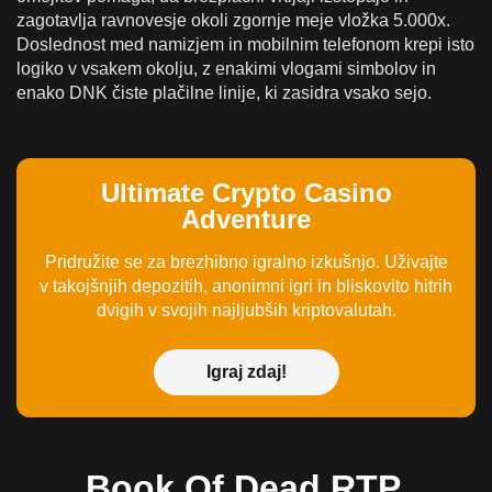
zagotavlja ravnovesje okoli zgornje meje vložka 5.000x.
Doslednost med namizjem in mobilnim telefonom krepi isto
logiko v vsakem okolju, z enakimi vlogami simbolov in
enako DNK čiste plačilne linije, ki zasidra vsako sejo.
Ultimate Crypto Casino
Adventure
Pridružite se za brezhibno igralno izkušnjo. Uživajte
v takojšnjih depozitih, anonimni igri in bliskovito hitrih
dvigih v svojih najljubših kriptovalutah.
Igraj zdaj!
Book Of Dead RTP,